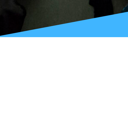
Was ist die
Jugendsession?
Das Jugendparlament des Kantons Luzern organisiert
jährlich eine Jugendsession für alle unter 25-Jährigen
aus dem gesamten Kanton. An diesem Tag schlüpfst
du in die Rolle einer Kantonsrätin oder eines
Kantonsrats und vertrittst deine Interessen. Am
Vormittag erarbeitest du in einer Arbeitsgruppe eine
Forderung zu einem von mehreren Themen. Am
Nachmittag diskutierst du im Plenum mit über 100
Teilnehmenden darüber, welches Anliegen ihr den